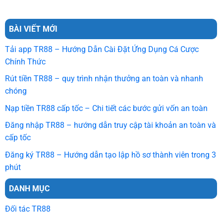
BÀI VIẾT MỚI
Tải app TR88 – Hướng Dẫn Cài Đặt Ứng Dụng Cá Cược
Chính Thức
Rút tiền TR88 – quy trình nhận thưởng an toàn và nhanh
chóng
Nạp tiền TR88 cấp tốc – Chi tiết các bước gửi vốn an toàn
Đăng nhập TR88 – hướng dẫn truy cập tài khoản an toàn và
cấp tốc
Đăng ký TR88 – Hướng dẫn tạo lập hồ sơ thành viên trong 3
phút
DANH MỤC
Đối tác TR88