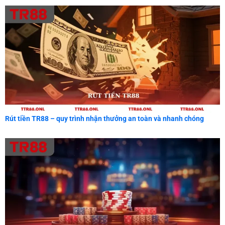
Rút tiền TR88 – quy trình nhận thưởng an toàn và nhanh chóng